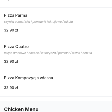
Pizza Parma
szynka parmeńska / pomidorki koktajlowe / rukola
32,90 zł
Pizza Quatro
mięso drobiowe / boczek / kukurydza / pomidor / oliwki / cebula
32,90 zł
Pizza Kompozycja własna
33,90 zł
Chicken Menu