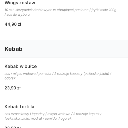
Wings zestaw
10 szt. skrzydełek drobiowych w chrupiącej panierce / frytki małe 100g
/ sos do wyboru
44,90 zł
Kebab
Kebab w bułce
sos / mięso wołowe / pomidor / 2 rodzaje kapusty (pekinska ,biala) /
ogórek
23,90 zł
Kebab tortilla
sos czosnkowy i łagodny / mięso wołowe / 3 rodzaje kapusty
(pekinska ,biała, modra) / pomidor / ogórek