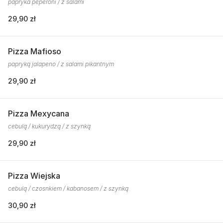
papryka peperoni / z salami
29,90 zł
Pizza Mafioso
papryką jalapeno / z salami pikantnym
29,90 zł
Pizza Mexycana
cebulą / kukurydzą / z szynką
29,90 zł
Pizza Wiejska
cebulą / czosnkiem / kabanosem / z szynką
30,90 zł