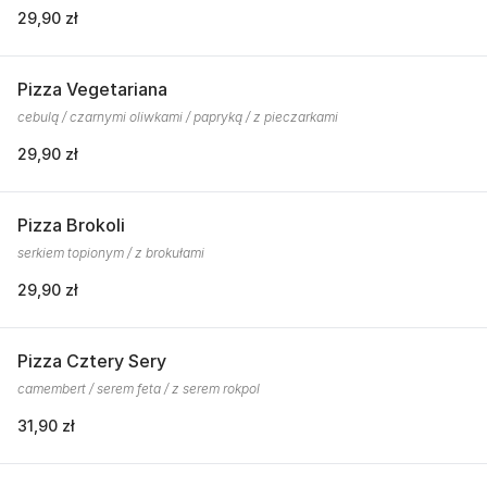
29,90 zł
Pizza Vegetariana
cebulą / czarnymi oliwkami / papryką / z pieczarkami
29,90 zł
Pizza Brokoli
serkiem topionym / z brokułami
29,90 zł
Pizza Cztery Sery
camembert / serem feta / z serem rokpol
31,90 zł