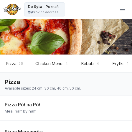
Do Syta - Do Syta - Poznań
Do Syta - Poznań
Provide address...
Pizza
Chicken Menu
Kebab
Frytki
26
4
4
1
Pizza
Available sizes: 24 cm, 30 cm, 40 cm, 50 cm.
Pizza Pół na Pół
Meal half by half
Pizza Margherita