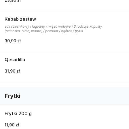
23,90 zł
Kebab zestaw
sos czosnkowy i łagodny / mięso wołowe / 3 rodzaje kapusty
(pekinska ,biała, modra) / pomidor / ogórek / frytki
30,90 zł
Qesadilla
31,90 zł
Frytki
Frytki 200 g
11,90 zł