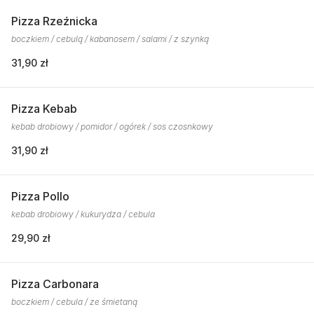
Pizza Rzeźnicka
boczkiem / cebulą / kabanosem / salami / z szynką
31,90 zł
Pizza Kebab
kebab drobiowy / pomidor / ogórek / sos czosnkowy
31,90 zł
Pizza Pollo
kebab drobiowy / kukurydza / cebula
29,90 zł
Pizza Carbonara
boczkiem / cebula / ze śmietaną