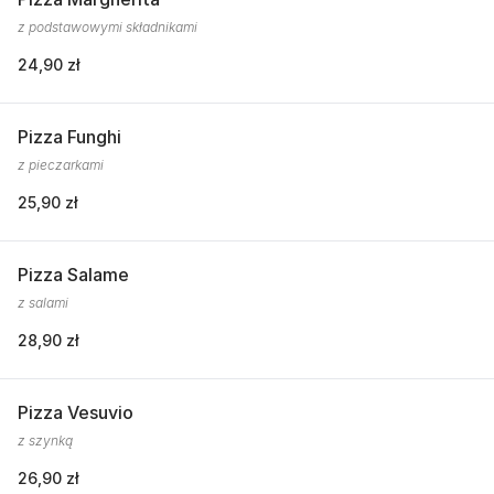
z podstawowymi składnikami
24,90 zł
Pizza Funghi
z pieczarkami
25,90 zł
Pizza Salame
z salami
28,90 zł
Pizza Vesuvio
z szynką
26,90 zł