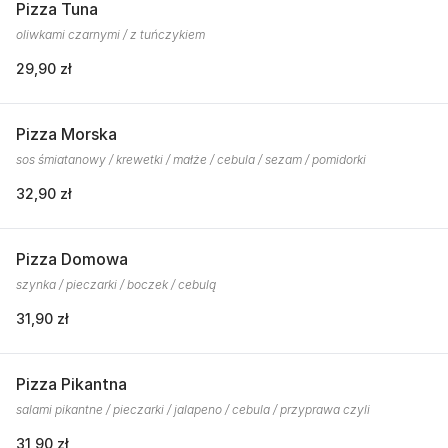
Pizza Tuna
oliwkami czarnymi / z tuńczykiem
29,90 zł
Pizza Morska
sos śmiatanowy / krewetki / małże / cebula / sezam / pomidorki
32,90 zł
Pizza Domowa
szynka / pieczarki / boczek / cebulą
31,90 zł
Pizza Pikantna
salami pikantne / pieczarki / jalapeno / cebula / przyprawa czyli
31,90 zł