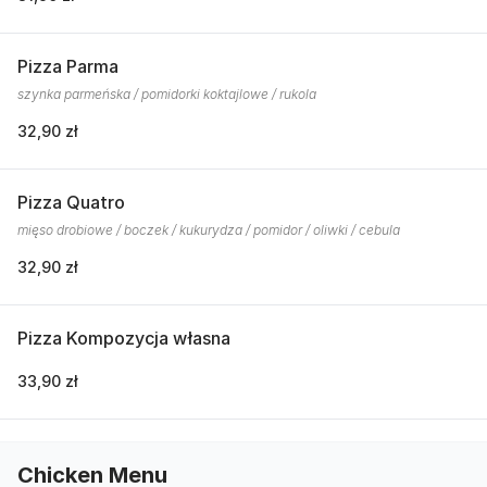
Pizza Parma
szynka parmeńska / pomidorki koktajlowe / rukola
32,90 zł
Pizza Quatro
mięso drobiowe / boczek / kukurydza / pomidor / oliwki / cebula
32,90 zł
Pizza Kompozycja własna
33,90 zł
Chicken Menu