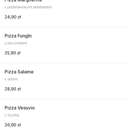
z podstawowymi składnikami
24,90 zł
Pizza Funghi
z pieczarkami
25,90 zł
Pizza Salame
z salami
28,90 zł
Pizza Vesuvio
z szynką
26,90 zł