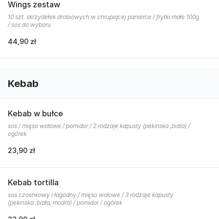
Wings zestaw
10 szt. skrzydełek drobiowych w chrupiącej panierce / frytki małe 100g
/ sos do wyboru
44,90 zł
Kebab
Kebab w bułce
sos / mięso wołowe / pomidor / 2 rodzaje kapusty (pekinska ,biala) /
ogórek
23,90 zł
Kebab tortilla
sos czosnkowy i łagodny / mięso wołowe / 3 rodzaje kapusty
(pekinska ,biała, modra) / pomidor / ogórek