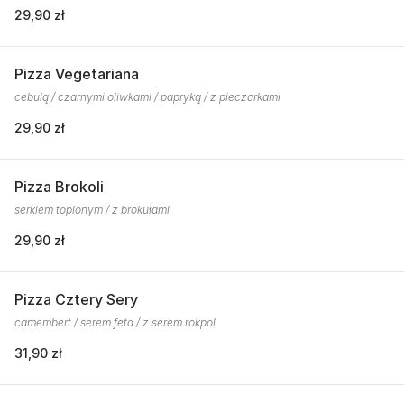
29,90 zł
Pizza Vegetariana
cebulą / czarnymi oliwkami / papryką / z pieczarkami
29,90 zł
Pizza Brokoli
serkiem topionym / z brokułami
29,90 zł
Pizza Cztery Sery
camembert / serem feta / z serem rokpol
31,90 zł