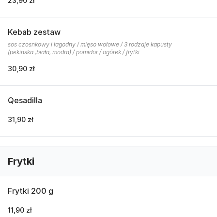
23,90 zł
Kebab zestaw
sos czosnkowy i łagodny / mięso wołowe / 3 rodzaje kapusty
(pekinska ,biała, modra) / pomidor / ogórek / frytki
30,90 zł
Qesadilla
31,90 zł
Frytki
Frytki 200 g
11,90 zł