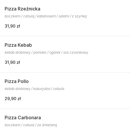
Pizza Rzeźnicka
boczkiem / cebulą / kabanosem / salami / z szynką
31,90 zł
Pizza Kebab
kebab drobiowy / pomidor / ogórek / sos czosnkowy
31,90 zł
Pizza Pollo
kebab drobiowy / kukurydza / cebula
29,90 zł
Pizza Carbonara
boczkiem / cebula / ze śmietaną