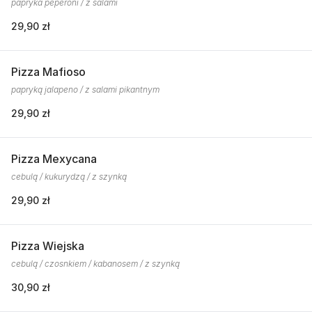
papryka peperoni / z salami
29,90 zł
Pizza Mafioso
papryką jalapeno / z salami pikantnym
29,90 zł
Pizza Mexycana
cebulą / kukurydzą / z szynką
29,90 zł
Pizza Wiejska
cebulą / czosnkiem / kabanosem / z szynką
30,90 zł