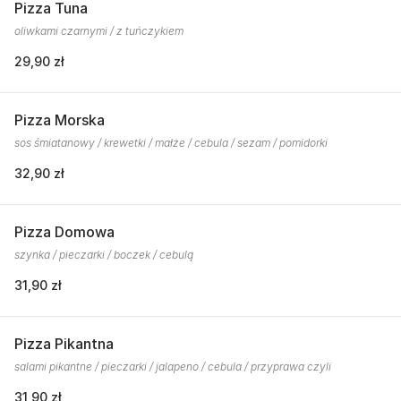
Pizza Tuna
oliwkami czarnymi / z tuńczykiem
29,90 zł
Pizza Morska
sos śmiatanowy / krewetki / małże / cebula / sezam / pomidorki
32,90 zł
Pizza Domowa
szynka / pieczarki / boczek / cebulą
31,90 zł
Pizza Pikantna
salami pikantne / pieczarki / jalapeno / cebula / przyprawa czyli
31,90 zł