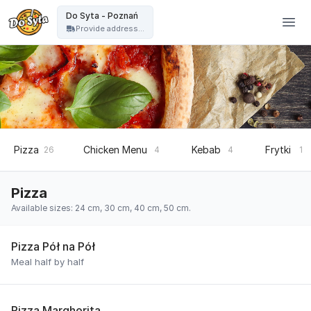
Do Syta - Do Syta - Poznań
Do Syta - Poznań
Provide address...
Pizza
Chicken Menu
Kebab
Frytki
26
4
4
1
Pizza
Available sizes: 24 cm, 30 cm, 40 cm, 50 cm.
Pizza Pół na Pół
Meal half by half
Pizza Margherita