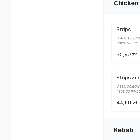
Chicken
Strips
300 g. polędw
polędwiczek 
35,90 zł
Strips ze
8 szt. polędw
/ sos do wyb
44,90 zł
Kebab