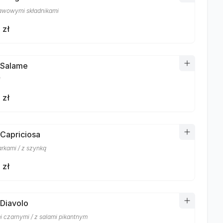
awowymi składnikami
 zł
 Salame
i
 zł
 Capriciosa
arkami / z szynką
 zł
 Diavolo
i czarnymi / z salami pikantnym