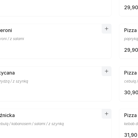
29,90
eroni
Pizza
oni / z salami
papryką
29,90
xycana
Pizza
rydzą / z szynką
cebulą 
30,90
źnicka
Pizza
bulą / kabanosem / salami / z szynką
kebab d
31,90