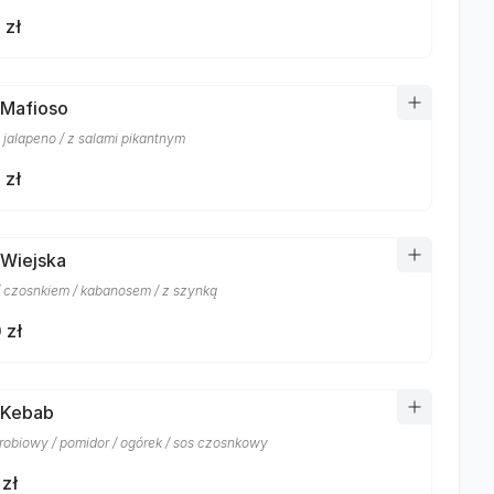
 zł
 Mafioso
 jalapeno / z salami pikantnym
 zł
 Wiejska
/ czosnkiem / kabanosem / z szynką
 zł
 Kebab
robiowy / pomidor / ogórek / sos czosnkowy
 zł