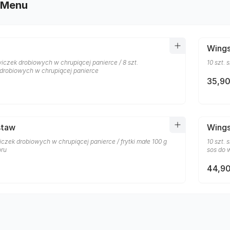
 Menu
Wing
iczek drobiowych w chrupiącej panierce / 8 szt.
10 szt.
drobiowych w chrupiącej panierce
35,90
staw
Wings
iczek drobiowych w chrupiącej panierce / frytki małe 100 g
10 szt. 
oru
sos do 
44,90