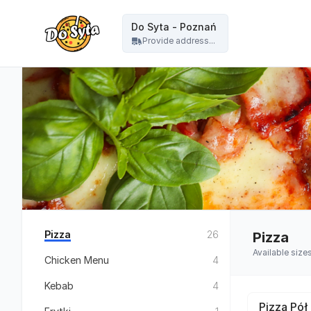
Do Syta - Do Syta - Poznań
Do Syta - Poznań
Provide address...
Pizza
26
Pizza
Available size
Chicken Menu
4
Kebab
4
Pizza Pół