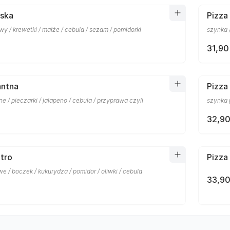
rska
Pizz
y / krewetki / małże / cebula / sezam / pomidorki
szynka /
31,90
antna
Pizza
ne / pieczarki / jalapeno / cebula / przyprawa czyli
szynka 
32,90
tro
Pizza
e / boczek / kukurydza / pomidor / oliwki / cebula
33,90