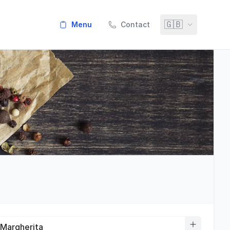
🇬🇧
menu
Contact
 Margherita