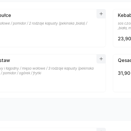
bułce
Kebab 
ołowe / pomidor / 2 rodzaje kapusty (pekinska ,biala) /
sos czo
,biała, 
23,90
staw
Qesad
y i łagodny / mięso wołowe / 3 rodzaje kapusty (pekinska
31,90
 / pomidor / ogórek / frytki