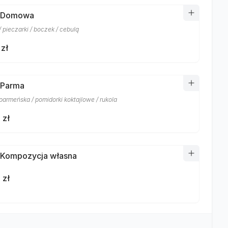
a Domowa
 pieczarki / boczek / cebulą
 zł
 Parma
parmeńska / pomidorki koktajlowe / rukola
 zł
 Kompozycja własna
 zł