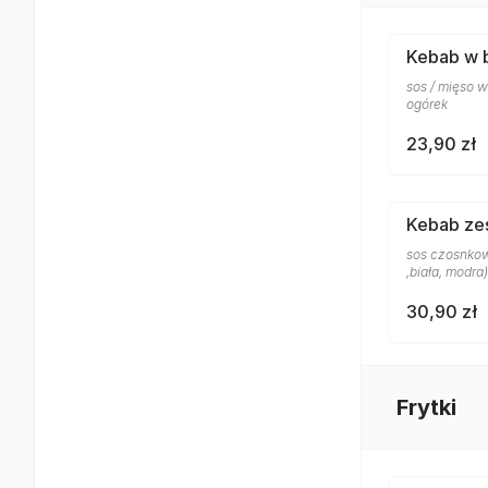
Kebab w 
sos / mięso w
ogórek
23,90 zł
Kebab ze
sos czosnkow
,biała, modra)
30,90 zł
Frytki