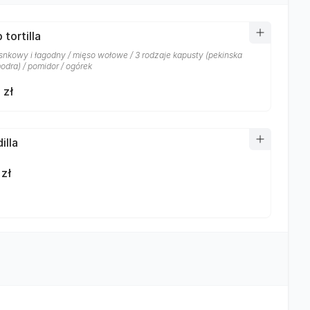
tortilla
snkowy i łagodny / mięso wołowe / 3 rodzaje kapusty (pekinska
modra) / pomidor / ogórek
 zł
illa
 zł