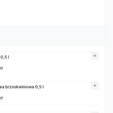
0,5 l
zł
ea brzoskwiniowa 0,5 l
zł