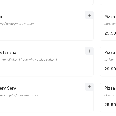
lo
Pizza
wy / kukurydza / cebula
boczkie
29,90
etariana
Pizza
nymi oliwkami / papryką / z pieczarkami
serkiem
29,90
ery Sery
Pizza
erem feta / z serem rokpol
oliwkam
29,90