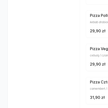
Pizza Pol
kebab drobio
29,90 zł
Pizza Veg
cebulą / czar
29,90 zł
Pizza Czt
camembert / s
31,90 zł