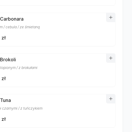
 Carbonara
m / cebula / ze śmietaną
 zł
 Brokoli
 topionym / z brokułami
 zł
 Tuna
i czarnymi / z tuńczykiem
 zł