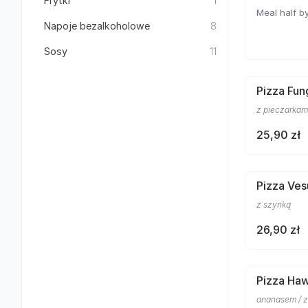
Frytki
1
Meal half by
Napoje bezalkoholowe
8
Sosy
11
Pizza Fun
z pieczarkam
25,90 zł
Pizza Ves
z szynką
26,90 zł
Pizza Ha
ananasem / z