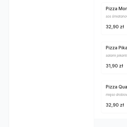
Pizza Mo
sos śmiatanow
32,90 zł
Pizza Pik
salami pikant
31,90 zł
Pizza Qua
mięso drobiow
32,90 zł