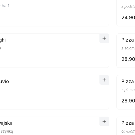
 half
z podst
24,90
ghi
Pizza
i
z salam
28,90
uvio
Pizza
z piecz
28,90
wajska
Pizza
 szynką
oliwkam