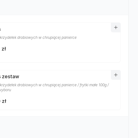
s
 skrzydełek drobiowych w chrupiącej panierce
 zł
 zestaw
skrzydełek drobiowych w chrupiącej panierce / frytki małe 100g /
wyboru
 zł