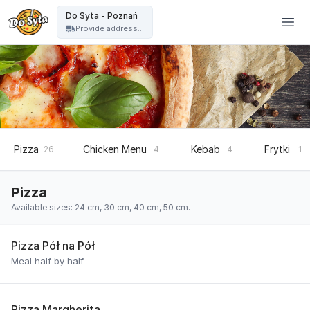
Do Syta - Do Syta - Poznań
Do Syta - Poznań
Provide address...
Pizza
Chicken Menu
Kebab
Frytki
26
4
4
1
Pizza
Available sizes: 24 cm, 30 cm, 40 cm, 50 cm.
Pizza Pół na Pół
Meal half by half
Pizza Margherita