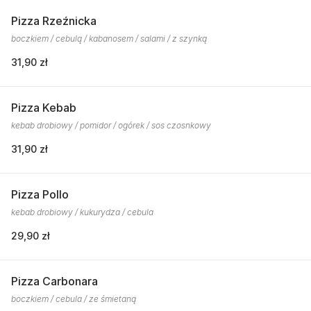
Pizza Rzeźnicka
boczkiem / cebulą / kabanosem / salami / z szynką
31,90 zł
Pizza Kebab
kebab drobiowy / pomidor / ogórek / sos czosnkowy
31,90 zł
Pizza Pollo
kebab drobiowy / kukurydza / cebula
29,90 zł
Pizza Carbonara
boczkiem / cebula / ze śmietaną