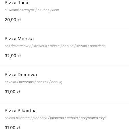
Pizza Tuna
oliwkami czarnymi / z tuńczykiem
29,90 zł
Pizza Morska
sos śmiatanowy / krewetki / małże / cebula / sezam / pomidorki
32,90 zł
Pizza Domowa
szynka / pieczarki / boczek / cebulą
31,90 zł
Pizza Pikantna
salami pikantne / pieczarki / jalapeno / cebula / przyprawa czyli
31,90 zł