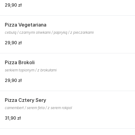
29,90 zł
Pizza Vegetariana
cebulą / czarnymi oliwkami / papryką / z pieczarkami
29,90 zł
Pizza Brokoli
serkiem topionym / z brokułami
29,90 zł
Pizza Cztery Sery
camembert / serem feta / z serem rokpol
31,90 zł