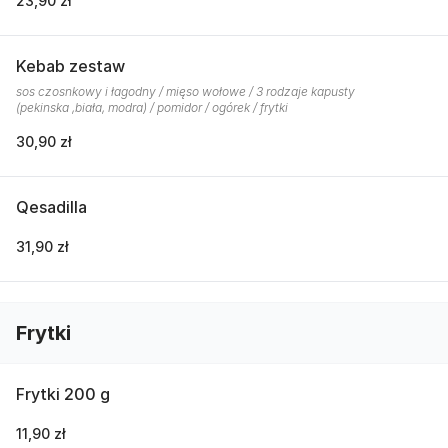
23,90 zł
Kebab zestaw
sos czosnkowy i łagodny / mięso wołowe / 3 rodzaje kapusty
(pekinska ,biała, modra) / pomidor / ogórek / frytki
30,90 zł
Qesadilla
31,90 zł
Frytki
Frytki 200 g
11,90 zł