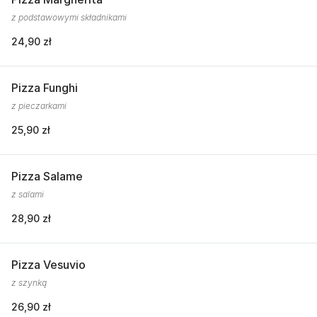
z podstawowymi składnikami
24,90 zł
Pizza Funghi
z pieczarkami
25,90 zł
Pizza Salame
z salami
28,90 zł
Pizza Vesuvio
z szynką
26,90 zł