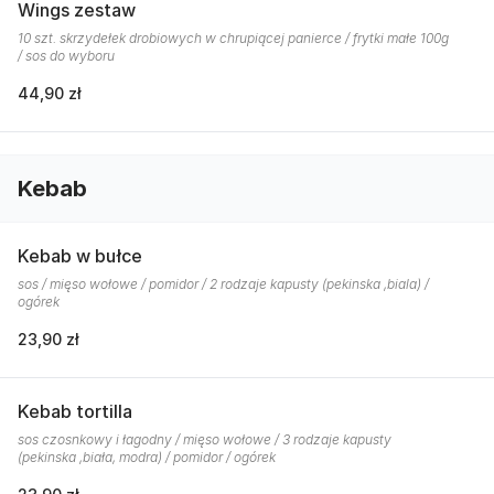
Wings zestaw
10 szt. skrzydełek drobiowych w chrupiącej panierce / frytki małe 100g
/ sos do wyboru
44,90 zł
Kebab
Kebab w bułce
sos / mięso wołowe / pomidor / 2 rodzaje kapusty (pekinska ,biala) /
ogórek
23,90 zł
Kebab tortilla
sos czosnkowy i łagodny / mięso wołowe / 3 rodzaje kapusty
(pekinska ,biała, modra) / pomidor / ogórek