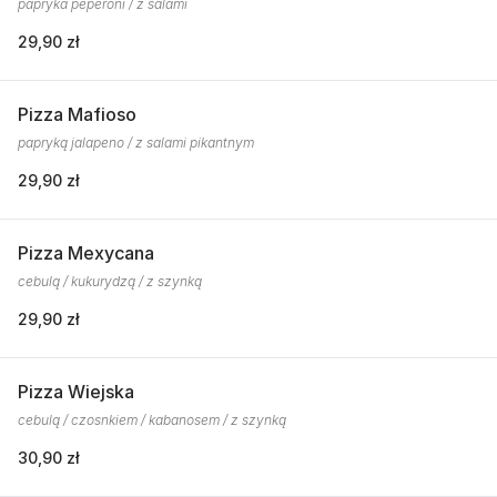
papryka peperoni / z salami
29,90 zł
Pizza Mafioso
papryką jalapeno / z salami pikantnym
29,90 zł
Pizza Mexycana
cebulą / kukurydzą / z szynką
29,90 zł
Pizza Wiejska
cebulą / czosnkiem / kabanosem / z szynką
30,90 zł