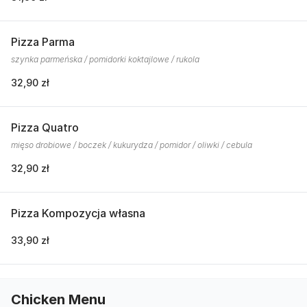
Pizza Parma
szynka parmeńska / pomidorki koktajlowe / rukola
32,90 zł
Pizza Quatro
mięso drobiowe / boczek / kukurydza / pomidor / oliwki / cebula
32,90 zł
Pizza Kompozycja własna
33,90 zł
Chicken Menu