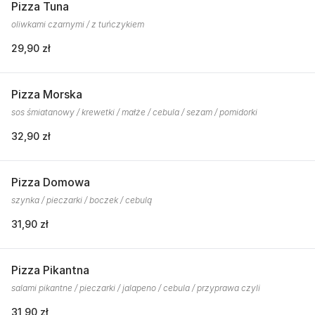
Pizza Tuna
oliwkami czarnymi / z tuńczykiem
29,90 zł
Pizza Morska
sos śmiatanowy / krewetki / małże / cebula / sezam / pomidorki
32,90 zł
Pizza Domowa
szynka / pieczarki / boczek / cebulą
31,90 zł
Pizza Pikantna
salami pikantne / pieczarki / jalapeno / cebula / przyprawa czyli
31,90 zł