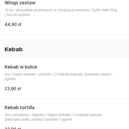
Wings zestaw
10 szt. skrzydełek drobiowych w chrupiącej panierce / frytki małe 100g
/ sos do wyboru
44,90 zł
Kebab
Kebab w bułce
sos / mięso wołowe / pomidor / 2 rodzaje kapusty (pekinska ,biala) /
ogórek
23,90 zł
Kebab tortilla
sos czosnkowy i łagodny / mięso wołowe / 3 rodzaje kapusty
(pekinska ,biała, modra) / pomidor / ogórek