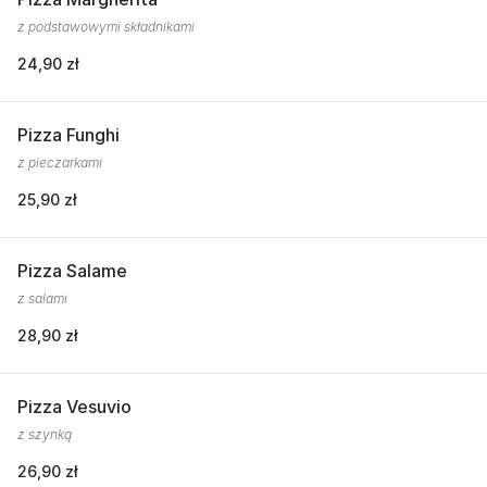
z podstawowymi składnikami
24,90 zł
Pizza Funghi
z pieczarkami
25,90 zł
Pizza Salame
z salami
28,90 zł
Pizza Vesuvio
z szynką
26,90 zł