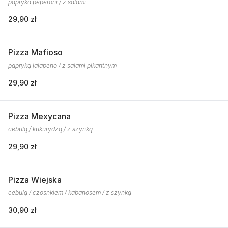
papryka peperoni / z salami
29,90 zł
Pizza Mafioso
papryką jalapeno / z salami pikantnym
29,90 zł
Pizza Mexycana
cebulą / kukurydzą / z szynką
29,90 zł
Pizza Wiejska
cebulą / czosnkiem / kabanosem / z szynką
30,90 zł