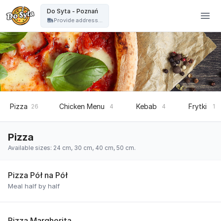
Do Syta - Do Syta - Poznań
Do Syta - Poznań
Provide address...
Pizza
Chicken Menu
Kebab
Frytki
26
4
4
1
Pizza
Available sizes: 24 cm, 30 cm, 40 cm, 50 cm.
Pizza Pół na Pół
Meal half by half
Pizza Margherita