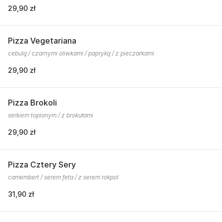
29,90 zł
Pizza Vegetariana
cebulą / czarnymi oliwkami / papryką / z pieczarkami
29,90 zł
Pizza Brokoli
serkiem topionym / z brokułami
29,90 zł
Pizza Cztery Sery
camembert / serem feta / z serem rokpol
31,90 zł