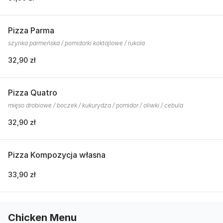
Pizza Parma
szynka parmeńska / pomidorki koktajlowe / rukola
32,90 zł
Pizza Quatro
mięso drobiowe / boczek / kukurydza / pomidor / oliwki / cebula
32,90 zł
Pizza Kompozycja własna
33,90 zł
Chicken Menu