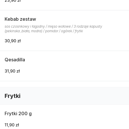
23,90 zł
Kebab zestaw
sos czosnkowy i łagodny / mięso wołowe / 3 rodzaje kapusty
(pekinska ,biała, modra) / pomidor / ogórek / frytki
30,90 zł
Qesadilla
31,90 zł
Frytki
Frytki 200 g
11,90 zł