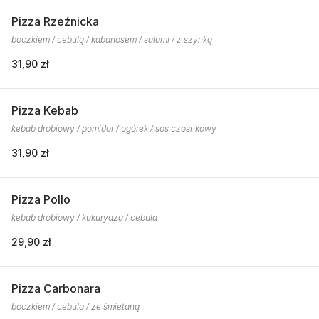
Pizza Rzeźnicka
boczkiem / cebulą / kabanosem / salami / z szynką
31,90 zł
Pizza Kebab
kebab drobiowy / pomidor / ogórek / sos czosnkowy
31,90 zł
Pizza Pollo
kebab drobiowy / kukurydza / cebula
29,90 zł
Pizza Carbonara
boczkiem / cebula / ze śmietaną